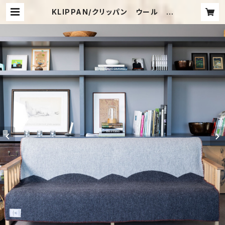
KLIPPAN/クリッパン ウール シ
ングルブランケット St. Petri FAC
ADE（サンクト・ペトリ ファサード） グ
レー | shioya